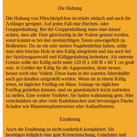
Die Haltung
Die Haltung von Pfirschköpfchen ist relativ einfach und auch für
Anfänger geeignet. Auf jeden Fall eine Pärchen- oder
Gruppenhaltung. Bei der Gruppenhaltung muss man darauf
achten, dass alle Tiere gleichzeitig in die Voliere gesetzt werden,
sonst kommt es bei den streitsüchtigen Tieren unweigerlich zu
Beißereien. Da sie ein sehr starkes Nagebedürfnis haben, sollte
man stets frisches Holz in den Käfig integrieren und das auch bei
der
Spielzeugauswahl
und Käfiggestaltung bedenken. Als unterste
Grenze sollte der Käfig nicht unter 120 H x 100 B x 60 T cm groß
sein. Je Größer der Käfig für die Agaporniden, desto besser,
besser noch eine
Voliere
. Diese kann in der warmen Jahreshälfte
auch gut draußen aufgestellt werden. Wenn sie in einem Käfig
leben, ist täglicher Freiflug ein Muss. Solange sie täglichen
Freiflug genießen können, sind sie grundsätzlich leicht zufrieden
zu stellen. Eine weitere Vorliebe: Sie baden wahnsinnig gern. Hier
verschmähen sie aber viele Badehäuschen und bevorzugen Flache
Schalen wie Blumentopfuntersetzer oder Auflaufformen.
Ernährung
Auch die
Ernährung
ist nicht sonderlich kompliziert. Sie
benötigen lediglich eine gute Körnermischung, Grünfutter und