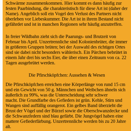
Schwärme zusammenkommen. Hier kommt es dann häufig zur
festen Paarbindung, die charakteristisch für diese Art ist (daher der
Name). Angeblich soll ein Vogel den Verlust des Partners nicht
überleben vor Liebeskummer. Die Art ist in ihrem Bestand nicht
gefährdet und ist in manchen Regionen sehr häufig anzutreffen.
In freier Wildbahn zieht sich die Paarungs- und Brutzeit von
Februar bis April. Unzertrennliche sind Kolonienbrüter, die immer
in größeren Gruppen brüten; bei der Auswahl des richtigen Ortes
sind sie dabei nicht besonders wählerisch. Ein Pärchen bebrütet in
einem Jahr drei bis sechs Eier, die über einen Zeitraum von ca. 22
Tagen ausgebrütet werden.
Die Pfirschköpfchen: Aussehen & Wesen
Die Pfirschköpfchen erreichen eine Körperlänge von rund 15 cm
und ein Gewicht von 50 g. Männchen und Weibchen ähneln sich
äußerlich zu 99%, was die Unterscheidung sehr schwer
macht. Die Grundfarbe des Gefieders ist grün. Kehle, Stirn und
Wangen sind auffällig orangerot. Ein gelbes Band überzieht die
Brust der Vögel und der Bürzel sowie die Oberschwanzdecke und
die Schwanzfedern sind blau gefärbt. Die Jungvögel haben eine
mattere Gefiederfärbung. Unzertrennliche werden bis zu 20 Jahre
alt.