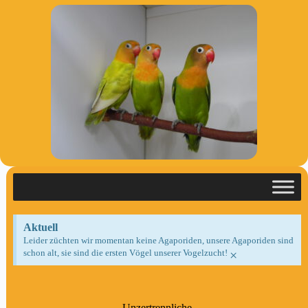
Aktuell
Leider züchten wir momentan keine Agaporiden, unsere Agaporiden sind
schon alt, sie sind die ersten Vögel unserer Vogelzucht!
×
Unzertrennliche