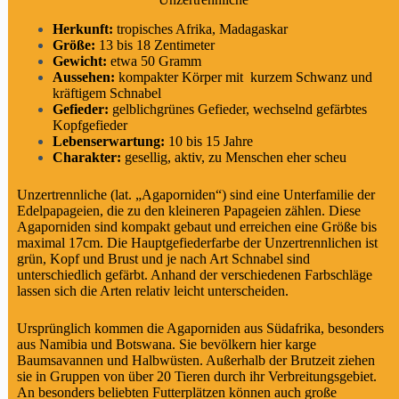
Herkunft:
tropisches Afrika, Madagaskar
Größe:
13 bis 18 Zentimeter
Gewicht:
etwa 50 Gramm
Aussehen:
kompakter Körper mit kurzem Schwanz und
kräftigem Schnabel
Gefieder:
gelblichgrünes Gefieder, wechselnd gefärbtes
Kopfgefieder
Lebenserwartung:
10 bis 15 Jahre
Charakter:
gesellig, aktiv, zu Menschen eher scheu
Unzertrennliche (lat. „Agaporniden“) sind eine Unterfamilie der
Edelpapageien, die zu den kleineren Papageien zählen. Diese
Agaporniden sind kompakt gebaut und erreichen eine Größe bis
maximal 17cm. Die Hauptgefiederfarbe der Unzertrennlichen ist
grün, Kopf und Brust und je nach Art Schnabel sind
unterschiedlich gefärbt. Anhand der verschiedenen Farbschläge
lassen sich die Arten relativ leicht unterscheiden.
Ursprünglich kommen die Agaporniden aus Südafrika, besonders
aus Namibia und Botswana. Sie bevölkern hier karge
Baumsavannen und Halbwüsten. Außerhalb der Brutzeit ziehen
sie in Gruppen von über 20 Tieren durch ihr Verbreitungsgebiet.
An besonders beliebten Futterplätzen können auch große