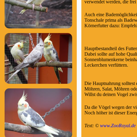
verwendet werden, die frei
Auch eine Bademöglichkeit 
Tonschale prima als Badew
Körnerfutter dazu: Empfehl
Hauptbestandteil des Futter
Dabei sollte auf hohe Quali
Sonnenblumenkerne beinhalt
Leckerchen verfüttern.
Die Hauptnahrung solltest 
Möhren, Salat, Möhren oder
Willst du deinen Vogel zw
Da die Vögel wegen der vie
Noch höher ist dieser Ener
Text: ©
www.ZooRoyal.de