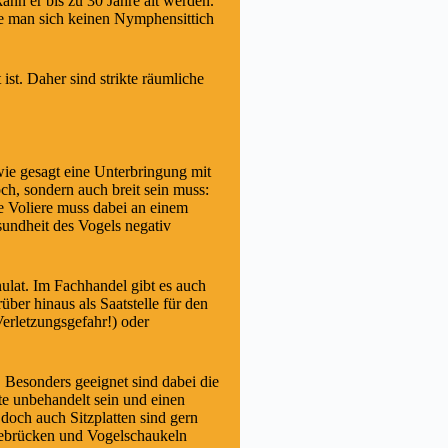
ann er bis zu 30 Jahre alt werden.
lte man sich keinen Nymphensittich
ist. Daher sind strikte räumliche
ie gesagt eine Unterbringung mit
och, sondern auch breit sein muss:
ie Voliere muss dabei an einem
sundheit des Vogels negativ
ulat. Im Fachhandel gibt es auch
ber hinaus als Saatstelle für den
erletzungsgefahr!) oder
t. Besonders geeignet sind dabei die
e unbehandelt sein und einen
och auch Sitzplatten sind gern
ngebrücken und Vogelschaukeln