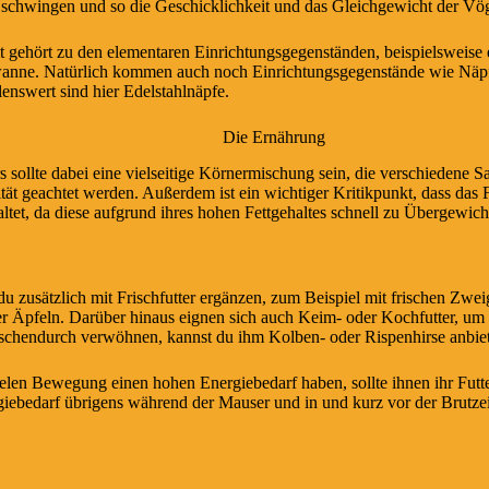
 schwingen und so die Geschicklichkeit und das Gleichgewicht der Vög
gehört zu den elementaren Einrichtungsgegenständen, beispielsweise ei
anne. Natürlich kommen auch noch Einrichtungsgegenstände wie Näpfe
enswert sind hier Edelstahlnäpfe.
Die Ernährung
s sollte dabei eine vielseitige Körnermischung sein, die verschiedene S
tät geachtet werden. Außerdem ist ein wichtiger Kritikpunkt, dass das F
et, da diese aufgrund ihres hohen Fettgehaltes schnell zu Übergewich
du zusätzlich mit Frischfutter ergänzen, zum Beispiel mit frischen Zw
 Äpfeln. Darüber hinaus eignen sich auch Keim- oder Kochfutter, um w
ischendurch verwöhnen, kannst du ihm Kolben- oder Rispenhirse anbie
len Bewegung einen hohen Energiebedarf haben, sollte ihnen ihr Futt
giebedarf übrigens während der Mauser und in und kurz vor der Brutzei