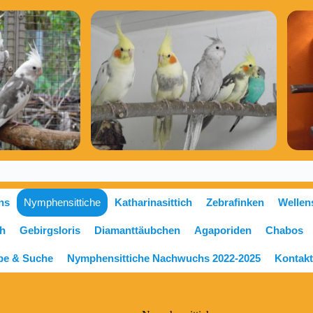
ns
Nymphensittiche
Katharinasittich
Zebrafinken
Wellens
ch
Gebirgsloris
Diamanttäubchen
Agaporiden
Chabos
be & Suche
Nymphensittiche Nachwuchs 2022-2025
Kontak