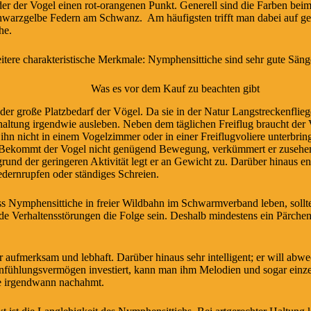
er der Vogel einen rot-orangenen Punkt. Generell sind die Farben be
schwarzgelbe Federn am Schwanz. Am häufigsten trifft man dabei auf gep
he.
tere charakteristische Merkmale: Nymphensittiche sind sehr gute Sän
Was es vor dem Kauf zu beachten gibt
i der große Platzbedarf der Vögel. Da sie in der Natur Langstreckenflieg
haltung irgendwie ausleben. Neben dem täglichen Freiflug braucht der 
n nicht in einem Vogelzimmer oder in einer Freiflugvoliere unterbrin
. Bekommt der Vogel nicht genügend Bewegung, verkümmert er zusehen
nd der geringeren Aktivität legt er an Gewicht zu. Darüber hinaus ent
dernrupfen oder ständiges Schreien.
s Nymphensittiche in freier Wildbahn im Schwarmverband leben, sollte
e Verhaltensstörungen die Folge sein. Deshalb mindestens ein Pärchen
r aufmerksam und lebhaft. Darüber hinaus sehr intelligent; er will abw
nfühlungsvermögen investiert, kann man ihm Melodien und sogar einze
e irgendwann nachahmt.