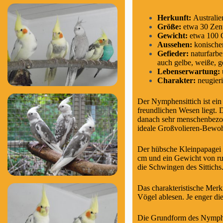
Herkunft:
Australie
Größe:
etwa 30 Zen
Gewicht:
etwa 100
Aussehen:
konische
Gefieder:
naturfarb
auch gelbe, weiße, 
Lebenserwartung:
Charakter:
neugieri
Der Nymphensittich ist ein
freundlichen Wesen liegt. D
danach sehr menschenbezogen
ideale
Großvolieren
-Bewoh
Der hübsche Kleinpapagei s
cm und ein Gewicht von run
die Schwingen des Sittichs.
Das charakteristische Merk
Vögel ablesen. Je enger di
Die Grundform des Nymphen