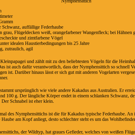
Nymphensittich
n
timeter
 Gramm
r Schwanz, auffällige Federhaube
en grau, Flügeldecken weiß, orangefarbener Wangenfleck; bei Hähnen g
gescheckte und zimtfarbene Vögel
unter idealen Haustierbedingungen bis 25 Jahre
g, zutraulich, agil
 Kleinpapagei und zählt mit zu den beliebtesten Vögeln für die Heimha
as ist auch dafür verantwortlich, dass der Nymphensittich so schnell V
 ist. Darüber hinaus lässt er sich gut mit anderen Vogelarten vergesel
ner.
tammt ursprünglich wie viele andere Kakadus aus Australien. Er errei
d 100 g. Der längliche Körper endet in einem schlanken Schwanz, der 
 Der Schnabel ist eher klein.
mal des Nymphensittichs ist die für Kakadus typische Federhaube. An i
e Haube am Kopf anliegt, desto schlechter steht es um das Wohlbefinde
sittichs, der Wildtyp, hat graues Gefieder, welches von weißen Flüg