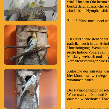
wird. Um sein Ohr herum d
besitzt dafür zusätzliche 
zimtfarbene Nymphensittic
Zum Schluss noch zwei wei
An erster Stelle steht dabe
natürlich auch in der Heim
Unterbringung. Wenn man ih
große Indoor-Voliere sein
Muskelgewebe ab und aufgru
Verhaltensstörungen wie Fe
Aufgrund der Tatsache, das
hier können schwerwiegend
zusammen halten.
Der Nymphensittich ist seh
Wenn man viel Zeit und Ei
dauernd wiederholten Tön