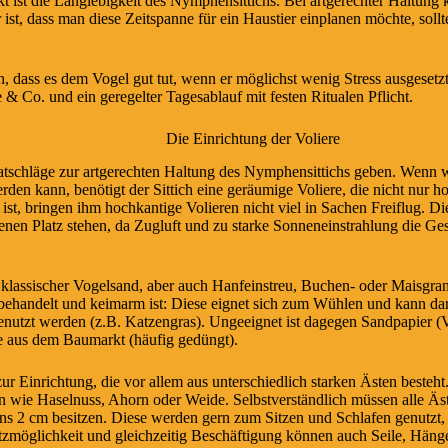
t ist die Langlebigkeit des Nymphensittichs. Bei artgerechter Haltung k
 ist, dass man diese Zeitspanne für ein Haustier einplanen möchte, sol
n, dass es dem Vogel gut tut, wenn er möglichst wenig Stress ausgesetzt 
 Co. und ein geregelter Tagesablauf mit festen Ritualen Pflicht.
Die Einrichtung der Voliere
atschläge zur artgerechten Haltung des Nymphensittichs geben. Wenn w
erden kann, benötigt der Sittich eine geräumige
Voliere
, die nicht nur h
 ist, bringen ihm hochkantige Volieren nicht viel in Sachen Freiflug. D
nen Platz stehen, da Zugluft und zu starke Sonneneinstrahlung die Ge
 klassischer Vogelsand, aber auch Hanfeinstreu, Buchen- oder Maisgran
nbehandelt und keimarm ist: Diese eignet sich zum Wühlen und kann darü
nutzt werden (z.B. Katzengras). Ungeeignet ist dagegen Sandpapier (V
 aus dem Baumarkt (häufig gedüngt).
zur
Einrichtung
, die vor allem aus unterschiedlich starken Ästen besteh
wie Haselnuss, Ahorn oder Weide. Selbstverständlich müssen alle Äst
 2 cm besitzen. Diese werden gern zum Sitzen und Schlafen genutzt, d
itzmöglichkeit und gleichzeitig Beschäftigung können auch Seile, Hä