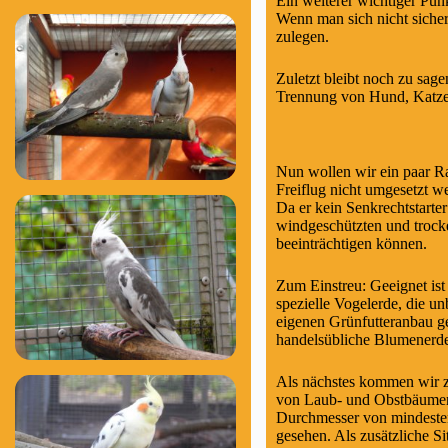
Ein weiterer wichtiger Punk
Wenn man sich nicht sicher
zulegen.
Zuletzt bleibt noch zu sage
Trennung von Hund, Katze &
Nun wollen wir ein paar R
Freiflug nicht umgesetzt w
Da er kein Senkrechtstarter
windgeschützten und trocke
beeinträchtigen können.
Zum Einstreu: Geeignet ist
spezielle Vogelerde, die u
eigenen Grünfutteranbau ge
handelsübliche Blumenerde
Als nächstes kommen wir 
von Laub- und Obstbäumen 
Durchmesser von mindestens
gesehen. Als zusätzliche S